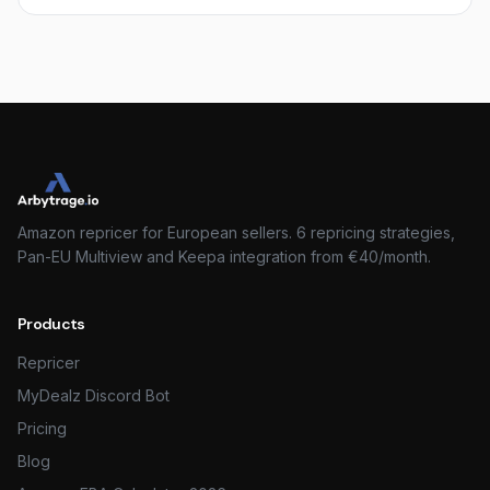
Amazon repricer for European sellers. 6 repricing strategies,
Pan-EU Multiview and Keepa integration from €40/month.
Products
Repricer
MyDealz Discord Bot
Pricing
Blog