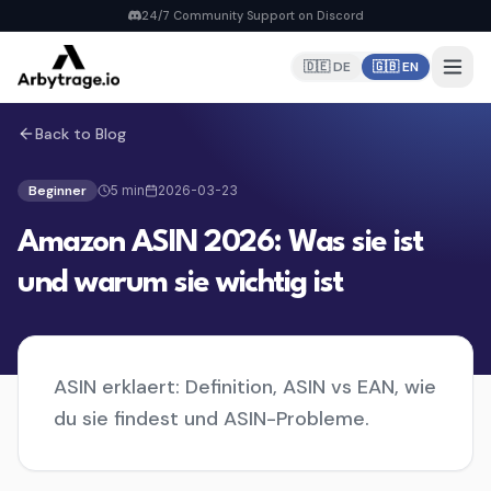
24/7 Community Support on Discord
🇩🇪 DE
🇬🇧 EN
Back to Blog
Home
PRODUCTS
Beginner
5
min
2026-03-23
Repricer
Amazon ASIN 2026: Was sie ist
6 strategies, real-time repricing
MyDealz Discord Bot
und warum sie wichtig ist
EU deals straight to Discord
Listing Creator
NEW
Pan-EU Listings erstellen
ASIN erklaert: Definition, ASIN vs EAN, wie
FBA Calculator
FREE
du sie findest und ASIN-Probleme.
Calculate fees & profit
Pricing