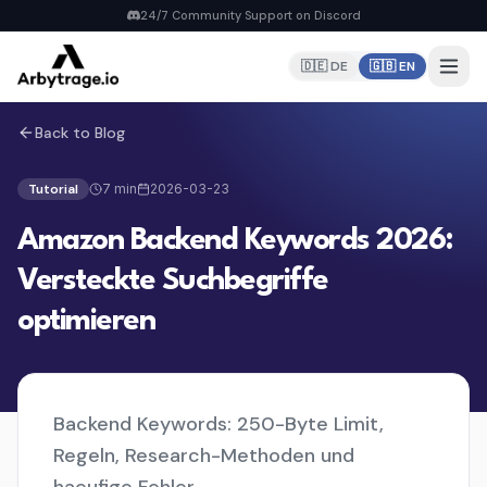
24/7 Community Support on Discord
🇩🇪 DE
🇬🇧 EN
Back to Blog
Home
PRODUCTS
Tutorial
7
min
2026-03-23
Repricer
Amazon Backend Keywords 2026:
6 strategies, real-time repricing
MyDealz Discord Bot
Versteckte Suchbegriffe
EU deals straight to Discord
optimieren
Listing Creator
NEW
Pan-EU Listings erstellen
FBA Calculator
FREE
Calculate fees & profit
Backend Keywords: 250-Byte Limit,
Regeln, Research-Methoden und
Pricing