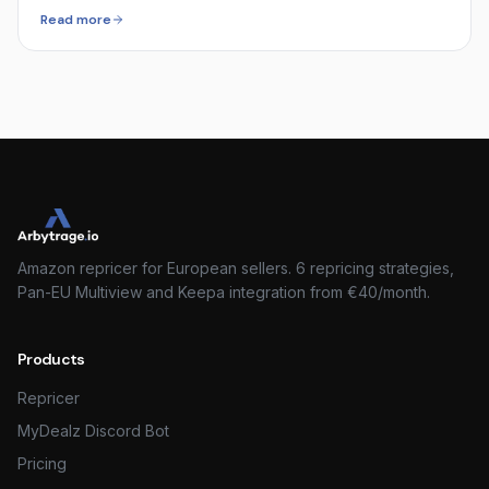
Read more
Amazon repricer for European sellers. 6 repricing strategies,
Pan-EU Multiview and Keepa integration from €40/month.
Products
Repricer
MyDealz Discord Bot
Pricing