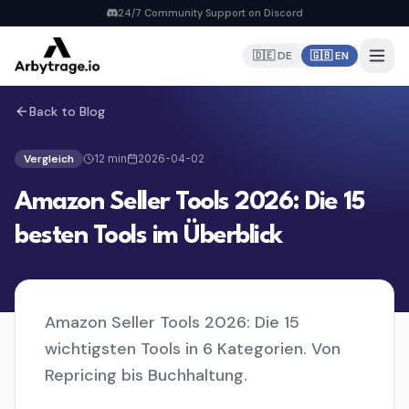
24/7 Community Support on Discord
🇩🇪 DE
🇬🇧 EN
Back to Blog
Home
PRODUCTS
Vergleich
12
min
2026-04-02
Repricer
Amazon Seller Tools 2026: Die 15
6 strategies, real-time repricing
MyDealz Discord Bot
besten Tools im Überblick
EU deals straight to Discord
Listing Creator
NEW
Pan-EU Listings erstellen
Amazon Seller Tools 2026: Die 15
FBA Calculator
FREE
wichtigsten Tools in 6 Kategorien. Von
Calculate fees & profit
Repricing bis Buchhaltung.
Pricing