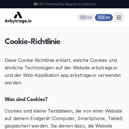
24/7 Community Support on Discord
🇩🇪 DE
🇬🇧 EN
Home
Cookie-Richtlinie
PRODUCTS
Repricer
Diese Cookie-Richtlinie erklärt, welche Cookies und
6 strategies, real-time repricing
ähnliche Technologien auf der Website arbytrage.io
MyDealz Discord Bot
und der Web-Applikation app.arbytrage.io verwendet
EU deals straight to Discord
werden.
Listing Creator
NEW
Pan-EU Listings erstellen
Was sind Cookies?
FBA Calculator
FREE
Cookies sind kleine Textdateien, die von einer Website
Calculate fees & profit
auf deinem Endgerät (Computer, Smartphone, Tablet)
gespeichert werden. Sie dienen dazu, die Website
Pricing