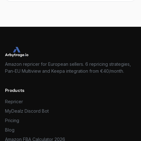
Amazon repricer for European sellers. 6 repricing strategies,
Pan-EU Multiview and Keepa integration from €40/month.
Products
Repricer
MyDealz Discord Bot
Pricing
Blog
Amazon FBA Calculator 2026