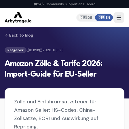
24/7 Community Support on Discord
🇩🇪 DE
🇬🇧 EN
Back to Blog
Home
PRODUCTS
Ratgeber
8
min
2026-03-23
Repricer
Amazon Zölle & Tarife 2026:
6 strategies, real-time repricing
MyDealz Discord Bot
Import-Guide für EU-Seller
EU deals straight to Discord
Listing Creator
NEW
Pan-EU Listings erstellen
Zölle und Einfuhrumsatzsteuer für
FBA Calculator
FREE
Amazon Seller: HS-Codes, China-
Calculate fees & profit
Zollsätze, EORI und Auswirkung auf
Repricing.
Pricing