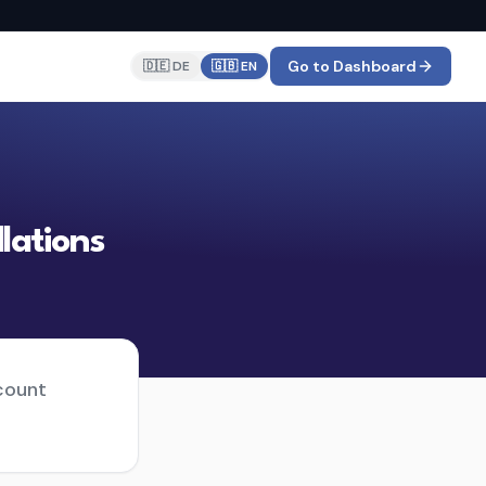
Go to Dashboard
🇩🇪 DE
🇬🇧 EN
lations
count