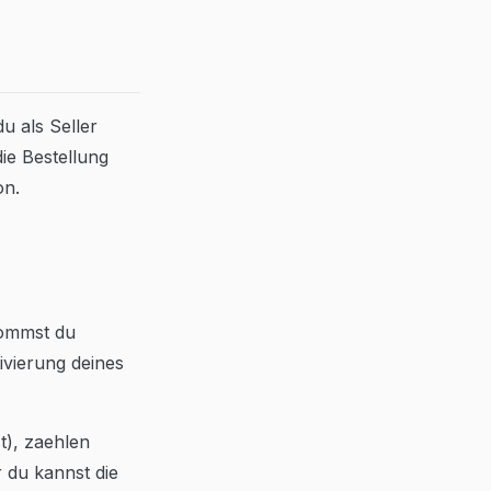
du als Seller
die Bestellung
on.
kommst du
ivierung deines
t), zaehlen
r du kannst die