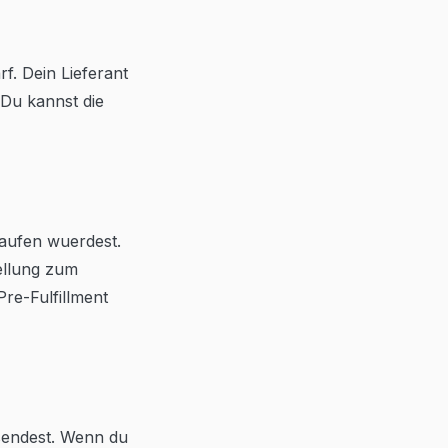
f. Dein Lieferant
. Du kannst die
rkaufen wuerdest.
tellung zum
Pre-Fulfillment
sendest. Wenn du