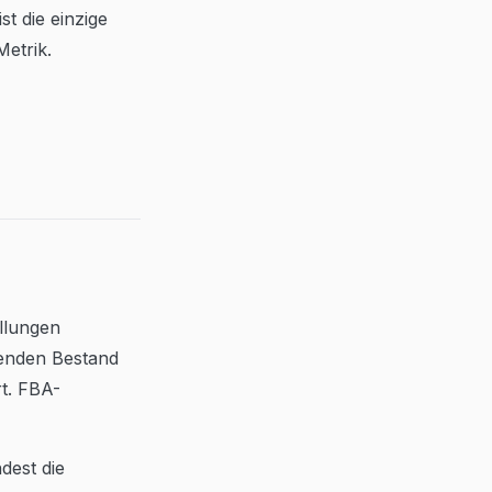
st die einzige
Metrik.
llungen
lenden Bestand
t. FBA-
dest die