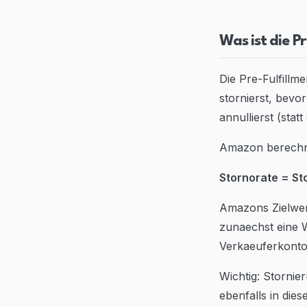
Was ist die P
Die Pre-Fulfillme
stornierst, bevor
annullierst (stat
Amazon berechne
Stornorate = St
Amazons Zielwe
zunaechst eine W
Verkaeuferkonto
Wichtig: Stornie
ebenfalls in dies