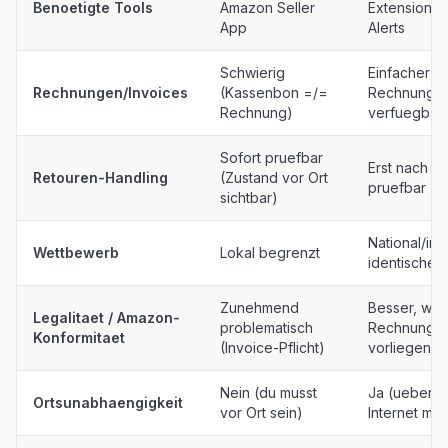
Benoetigte Tools
Amazon Seller
Extensions,
App
Alerts
Schwierig
Einfacher (O
Rechnungen/Invoices
(Kassenbon =/=
Rechnunge
Rechnung)
verfuegbar
Sofort pruefbar
Erst nach L
Retouren-Handling
(Zustand vor Ort
pruefbar
sichtbar)
National/int
Wettbewerb
Lokal begrenzt
identische 
Zunehmend
Besser, we
Legalitaet / Amazon-
problematisch
Rechnunge
Konformitaet
(Invoice-Pflicht)
vorliegen
Nein (du musst
Ja (ueberall
Ortsunabhaengigkeit
vor Ort sein)
Internet moe