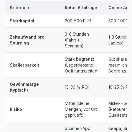
Kriterium
Retail Arbitrage
Online Arbi
Startkapital
200-500 EUR
500-1.000 
3-6 Stunden
Zeitaufwand pro
1-3 Stunden
(Fahrt +
Sourcing
Laptop)
Scannen)
Stark begrenzt
Gut skalierb
Skalierbarkeit
(Lagerbestand,
raeumliche
Oeffnungszeiten)
Begrenzung
Gewinnmarge
15-30 % ROI
10-25 % RO
(typisch)
Mittel (kleine
Mittel-Hoch
Risiko
Mengen, vor Ort
(Retouren,
geprueft)
Qualitaetsp
Scanner-App,
Keepa, Bro