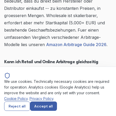
bedeutet, dass du direkt beim Hersteller oder
Distributor einkaufst -- zu konstanten Preisen, in
groesseren Mengen. Wholesale ist skalierbarer,
erfordert aber mehr Startkapital (5.000+ EUR) und
bestehende Geschaeftsbeziehungen. Fuer einen
umfassenden Vergleich verschiedener Arbitrage-
Modelle lies unseren
Amazon Arbitrage Guide 2026
.
Kann ich Retail und Online Arbitrage gleichzeitig
machen?
Absolut. Die meisten erfolgreichen Seller nutzen eine
We use cookies. Technically necessary cookies are required
for operation. Analytics cookies (Google Analytics) help us
Hybrid-Strategie (siehe oben). Es gibt keinen Grund,
improve the website and are only set with your consent.
sich auf ein Modell zu beschraenken. Wichtig ist nur,
Cookie Policy
.
Privacy Policy
.
dass du fuer alle Einkaufsquellen ordnungsgemaesse
Reject all
Accept all
Rechnungen vorhalten kannst -- besonders bei Retail